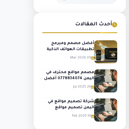
أحدث المقالات
أفضل مصمم ومبرمج
تطبيقات الهواتف الذكية
في اليمن والخليج العربي —
09 Mar 2026
محمد الملجمي
مصمم مواقع محترف في
اليمن 0778834074 أفضل
شركة تصميم مواقع
26 Jul 2025
وبرمجة متاجر وتطبيقات
شركة تصميم مواقع في
اليمن تصميم مواقع
وتطبيقات احترافية باليمن
10 Feb 2025
والخليج