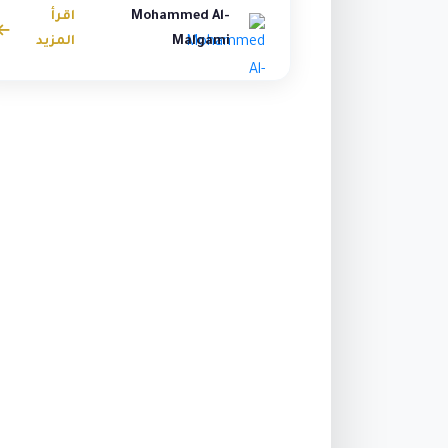
الملجمي، مص...
Mohammed Al-
اقرأ
Malgami
المزيد