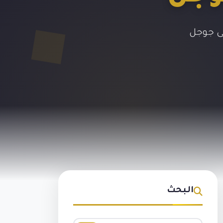
لى جوجل
البحث