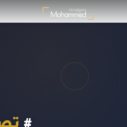
#
تصم