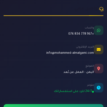
تواصل معي
واتساب
+967 778 834 074
البريد الإلكتروني
info@mohammed-almalgami.com
الموقع
اليمن - العمل عن بُعد
متوفر
24/7 للرد على استفساراتك